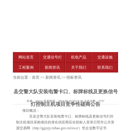
网站首页
交通信号灯
机电产品
交通设施
工程案例
新闻资讯
关于我们
联系我们
当前位置：
首页
>>
新闻资讯
>>
招标资讯
县交警大队安装电警卡口、标牌标线及更换信号
作者：admin 发布时间：2024-09-18 09:14:46 点击次数：3737
灯控制主机项目竞争性磋商公告
项目概况：
莒县交警大队安装电警卡口、标牌标线及更换
信号灯控
制主机
项目采购项目的潜在供应商应在投标人登录日照市公共资
源交易网（http://ggzyjy.rizhao.gov.cn/rzwz/）凭企业数字证书