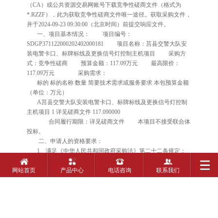
（CA）或公共资源交易网账号下载竞争性磋商文件（格式为
*.RZZF），此为获取竞争性磋商文件唯一途径。获取采购文件，
并于2024-09-23 09:30:00（北京时间）前提交响应文件。
一、项目基本情况： 项目编号：
SDGP371122000202402000181 项目名称：莒县交警大队安
装电警卡口、标牌标线及更换信号灯控制主机项目 采购方
式：竞争性磋商 预算金额：117.09万元 最高限价：
117.09万元 采购需求：
标的 标的名称 数量 简要技术需求或服务要求 本包预算金额
（单位：万元）
A莒县交警大队安装电警卡口、标牌标线及更换信号灯控制
主机项目 1 详见磋商文件 117.090000
合同履行期限：详见磋商文件 本项目不接受联合体
投标。
二、申请人的资格要求：
1、满足《中华人民共和国政府采购法》第二十二条规定；
网站首页
产品中心
电话咨询
联系我们
2、落实政府采购政策需满足的资格要求：本项目根据《政
府采购促进中小企业发展管理办法》专门面向中小微企业采购。
需落实的节能环保、中小微型企业扶持、监狱企业扶持、残疾人
福利性企业等政府采购政策详见磋商文件。
3、本项目的特定资格要求：3.1供应商须为在中华人民共和